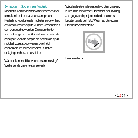
Symposium : Sporen naar Mobiliteit
Wat zijn de eisen die gesteld worden; vroeger,
Mobiliteit is een onderwerp waar iedereen mee
nu en in de toekomst? Hoe wordt hier invulling
te maken heeft en dat velen aanspreekt.
aan gegeven in projecten die de toekomst
Nederland wordt steeds mobieler en de vrijheid
bepalen zoals de HSL? Wat mag de reiziger
om ons overal en altijd te kunnen verplaatsen is
uiteindelijk verwachten?
gemeengoed geworden. De eisen die de
samenleving aan mobiliteit stelt worden steeds
scherper. Voor alle partijen die betrokken zijn bij
mobiliteit, zoals spoorwegen, overheid,
aannemers en toeleveranciers, is het de
uitdaging om hieraan te voldoen.
Lees verder >
Wat betekent mobiliteit voor de samenleving?
Welke trends zijn er te signaleren?
<
1
2
3
4
>